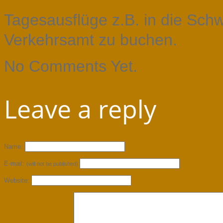
Tagesausflüge z.B. in die Schw
Verkehrsamt zu buchen.
No Comments Yet.
Leave a reply
Name:
E-mail:
(will not be published)
Website: